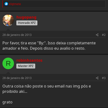
R
elqtmete
e
a
c
hugopang
t
i
Honrado XPZ
o
n
s
28 de Janeiro de 2013
#2
:
Por favor, tira esse "By:". Isso deixa completamente
amador e feio. Depois disso eu avalio o resto.
robinhsantos
R
Master XPZ
28 de Janeiro de 2013
#3
Outra coisa não poste o seu email nas img pós e
proibido aki...
grato