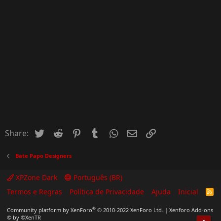
Twitter
Reddit
Pinterest
Tumblr
WhatsApp
Email
Inserir Link
Share:
Bate Papo Designers
XPZone Dark
Português (BR)
Termos e Regras
Política de Privacidade
Ajuda
Inicial
R
S
S
®
Community platform by XenForo
© 2010-2022 XenForo Ltd.
|
Xenforo Add-ons
© by ©XenTR