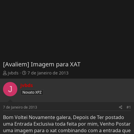
[Avaliem] Imagem para XAT
T
D
jvbds
7 de Janeiro de 2013
h
a
r
t
jvbds
J
e
a
Novato XPZ
a
d
d
e
s
I
7 de Janeiro de 2013
#1
t
n
Bom Voltei Novamente galera, Depois de Ter postado
a
í
uma Entrada Exclusiva toda feita por mim, Venho Postar
r
c
t
i
uma imagem para o xat combinando com a entrada que