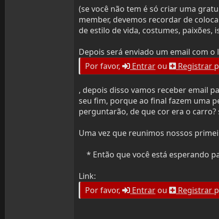
(se você não tem é só criar uma gratu
member, devemos recordar de colocar 
de estilo de vida, costumes, paixões,
Depois será enviado um email com o l
Por favor,
Entrar
ou
Registrar
p
, depois disso vamos receber email pa
seu fim, porque ao final fazem uma p
perguntarão, de que cor era o carro? 
Uma vez que reunimos nossos primeir
* Então que você está esperando para
Link:
Por favor,
Entrar
ou
Registrar
p