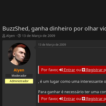
BuzzShed, ganha dinheiro por olhar vid
T
D
Alyen
13 de Março de 2009
h
a
r
t
13 de Março de 2009
e
a
a
d
d
e
s
I
t
n
Por favor,
Entrar
ou
Registrar
p
Alyen
a
í
r
Moderador
c
t
i
, é um lugar como uma interessante o
Administrador
e
o
r
Para ganhar é necessário ter uma co
Por favor,
Entrar
ou
Registrar
p