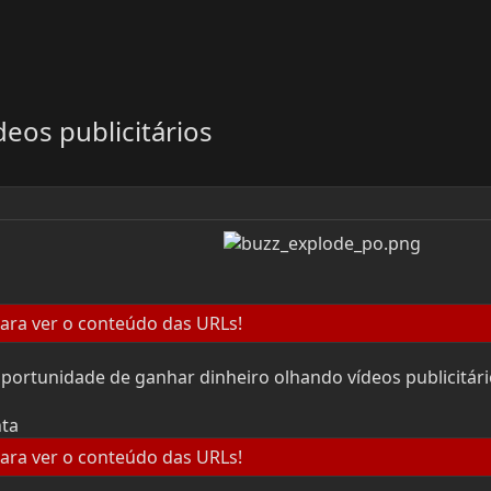
eos publicitários
ara ver o conteúdo das URLs!
portunidade de ganhar dinheiro olhando vídeos publicitário
nta
ara ver o conteúdo das URLs!