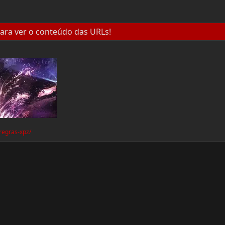
ara ver o conteúdo das URLs!
regras-xpz/