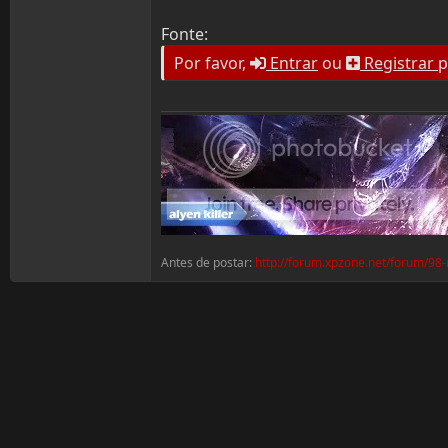
Fonte:
Por favor,
Entrar
ou
Registrar
p
Antes de postar:
http://forum.xpzone.net/forum/98-