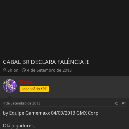
CABAL BR DECLARA FALÊNCIA !!!
T
D
Shion
4 de Setembro de 2013
h
a
r
t
Shion
e
a
Legendário XPZ
a
d
d
e
s
I
4 de Setembro de 2013
#1
t
n
by Equipe Gamemaxx 04/09/2013 GMX Corp
a
í
r
c
t
i
Olá jogadores,