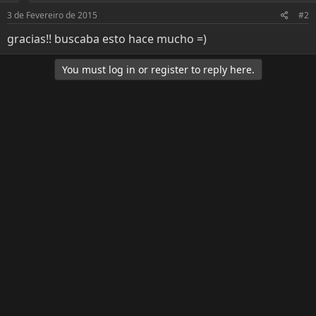
n
s
3 de Fevereiro de 2015
#2
:
gracias!! buscaba esto hace mucho =)
You must log in or register to reply here.