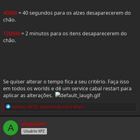
40000
= 40 segundos para os alzes desaparecerem do
chão.
120000
= 2 minutos para os itens desaparecerem do
chão.
Se quiser alterar o tempo fica a seu critério. Faça isso
em todos os worlds e dê um service cabal restart para
aplicar as alterações.
R
wallison
,
06732
,
peterson.jfp
and 3 others
e
a
c
alejankof
A
t
i
Usuário XPZ
o