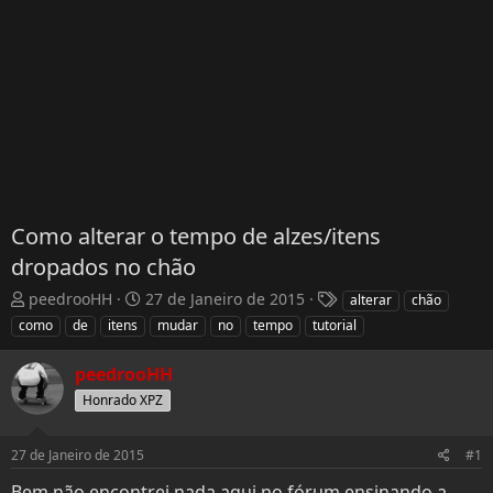
Como alterar o tempo de alzes/itens
dropados no chão
T
D
T
peedrooHH
27 de Janeiro de 2015
alterar
chão
h
a
a
como
de
itens
mudar
no
tempo
tutorial
r
t
g
e
a
s
peedrooHH
a
d
Honrado XPZ
d
e
s
I
t
n
27 de Janeiro de 2015
#1
a
í
r
c
Bem não encontrei nada aqui no fórum ensinando a