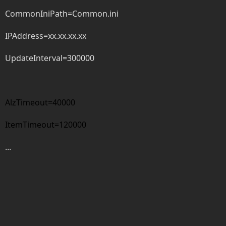
CommonIniPath=Common.ini
IPAddress=xx.xx.xx.xx
UpdateInterval=300000
AlzTimeout=40000
ItemTimeout=120000
...