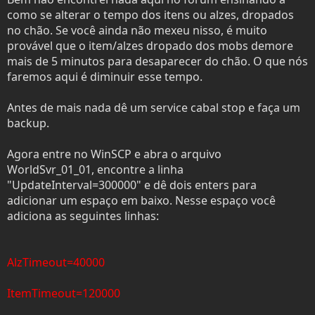
t
i
como se alterar o tempo dos itens ou alzes, dropados
e
o
no chão. Se você ainda não mexeu nisso, é muito
r
provável que o item/alzes dropado dos mobs demore
mais de 5 minutos para desaparecer do chão. O que nós
faremos aqui é diminuir esse tempo.
Antes de mais nada dê um service cabal stop e faça um
backup.
Agora entre no WinSCP e abra o arquivo
WorldSvr_01_01, encontre a linha
"UpdateInterval=300000" e dê dois enters para
adicionar um espaço em baixo. Nesse espaço você
adiciona as seguintes linhas:
AlzTimeout=40000
ItemTimeout=120000