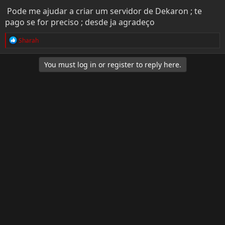
e
o
Pode me ajudar a criar um servidor de Dekaron ; te
r
pago se for preciso ; desde ja agradeço
R
Sharah
e
a
c
You must log in or register to reply here.
t
i
o
n
s
: