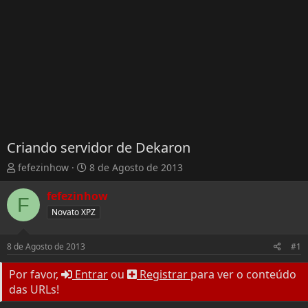
Criando servidor de Dekaron
T
D
fefezinhow
8 de Agosto de 2013
h
a
r
t
fefezinhow
F
e
a
Novato XPZ
a
d
d
e
s
I
8 de Agosto de 2013
#1
t
n
a
í
Por favor,
Entrar
ou
Registrar
para ver o conteúdo
r
c
das URLs!
t
i