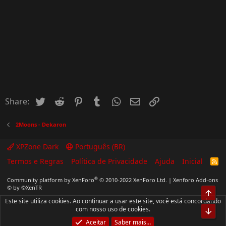
Twitter
Reddit
Pinterest
Tumblr
WhatsApp
Email
Inserir Link
Share:
2Moons - Dekaron
XPZone Dark
Português (BR)
Termos e Regras
Política de Privacidade
Ajuda
Inicial
R
S
S
®
Community platform by XenForo
© 2010-2022 XenForo Ltd.
|
Xenforo Add-ons
© by ©XenTR
Top
Este site utiliza cookies. Ao continuar a usar este site, você está concordando
com nosso uso de cookies.
Bot
Aceitar
Saber mais…