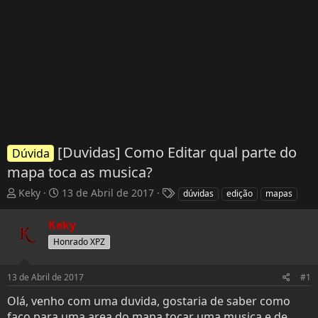
[Duvidas] Como Editar qual parte do
Dúvida
mapa toca as musica?
T
D
T
Keky
13 de Abril de 2017
dúvidas
edição
mapas
h
a
a
r
t
g
Keky
e
a
s
Honrado XPZ
a
d
d
e
s
I
13 de Abril de 2017
#1
t
n
Olá, venho com uma duvida, gostaria de saber como
a
í
r
c
faço para uma area do mapa tocar uma musica e de