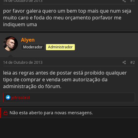
14 de Outubro de 2013
#1
t
i
e
o
por favor galera quero um bem top mais que num seja
r
muito caro e foda do meu orçamento porfavor me
indiquem uma
Alyen
Moderador
Administrador
14 de Outubro de 2013
#2
leia as regras antes de postar está proibido qualquer
tipo de comprar e venda sem autorização da
administração do fórum.
R
jefinsobral
e
a
c
Não esta aberto para novas mensagens.
t
i
o
n
s