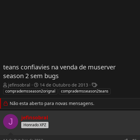
teans confiavies na venda de muserver
season 2 sem bugs
T
D
T
jefinsobral
14 de Outubro de 2013
h
a
a
comprademsseason2orignal
comprademsseason2teans
r
t
g
e
a
s
Não esta aberto para novas mensagens.
a
d
d
e
jefinsobral
J
s
I
Honrado XPZ
t
n
a
í
r
c