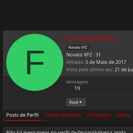
fernandoliveira
F
Novato XPZ
Novato XPZ
·
31
Afiliado
5 de Maio de 2017
Visto pela última vez
21 de J
Mensagens
19
Find
Posts de Perfil
Última atividade
Postagens
Sobre
Não há mensagens no perfil de fernandoliveira ainda.