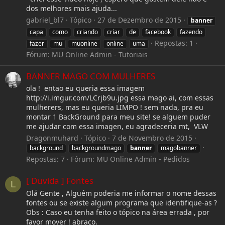
dos melhores mais ajuda...
gabriel_bl7
Tópico
27 de Dezembro de 2015
banner
capa
como
criando
criar
de
facebook
fazendo
Repostas: 1
fazer
mu
muonline
online
uma
Fórum:
MU Online Admin - Tutoriais
BANNER MAGO COM MULHERES
ola ! entao eu queria essa imagem
http://i.imgur.com/LCrjb9u.jpg essa mago ai, com essas
mulherers, mas eu queria LIMPO ! sem nada, pra eu
montar 1 BackGround para meu site! se alguem puder
me ajudar com essa imagen, eu agradeceria mt, VLW
Dragonmuhard
Tópico
7 de Novembro de 2015
background
backgroundmago
banner
magobanner
Repostas: 7
Fórum:
MU Online Admin - Pedidos
[ Duvida ] Fontes
L
Olá Gente , Alguém poderia me informar o nome dessas
fontes ou se existe algum programa que identifique-as ?
Obs : Caso eu tenha feito o tópico na área errada , por
favor mover ! abraço.