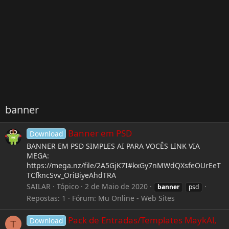
banner
Banner em PSD
Download
BANNER EM PSD SIMPLES AI PARA VOCÊS LINK VIA
MEGA:
https://mega.nz/file/2A5GjK7I#kxGy7nMWdQXsfeOUrEeT
TCfkncSvv_OriBiyeAhdTRA
SAILAR
Tópico
2 de Maio de 2020
banner
psd
Repostas: 1
Fórum:
Mu Online - Web Sites
Pack de Entradas/Templates MaykAl,
Download
T