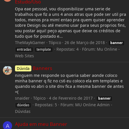
Estudo/Uso
Opa eae pessoal, vou disponibilizar uma serie de
trabalhos que fiz a uns 4 anos atras que pode ser util pra
todos, menos pra mim! entao pra quem quiser aprender
sobre Design ou até mesmo usar para seus proprios fins,
vou postar aqui! peço apenas que deixe os créditos de
tudo que for postado e...
TheMaykGamer
Tópico
26 de Março de 2018
banner
Repostas: 4
Fórum:
Mu Online -
entradas
template
Web Sites
Banners
Dúvida
ninguem me responde so queria saber aonde coloco
minha banner q fiz no cs6 eu coloco ela em templates e
quando vo abri o site dnv fica a mesma banner de antes
=(
snaider
Tópico
4 de Fevereiro de 2017
banner
Repostas: 5
Fórum:
MU Online Admin -
dúvidas
Dúvidas
Ajuda em meu Banner
A