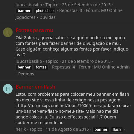
luucasbasilio
Tópico
23 de Setembro de 2015
Repostas: 3
Fórum:
MU Online
banner
photoshop
Jogadores - Dúvidas
Fontes para mu
L
Olá Galera , queria saber se alguém poderia me ajuda
com fontes para fazer banner de divulgação de mu .
Caso alguém conheça algumas fontes por favor indique-
as :D
luucasbasilio
Tópico
21 de Setembro de 2015
Repostas: 4
Fórum:
MU Online Admin
banner
fontes
- Pedidos
Banner em flash
H
Estou com problemas para colocar meu banner em flash
no meu site vi essa linha de codigo nessa postagem
: http://forum.xpzone.net/topic/10065-me-ajuda-a-coloca-
um-banner-em-flash-no-meu-site/ Mais nao me diz
aonde coloca-la. Eu uso o effectespecial 1.7 Quem
souber me responde ai.
herik
Tópico
11 de Agosto de 2015
banner
flash