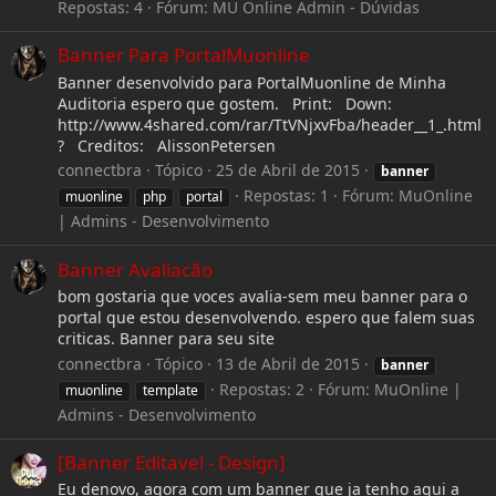
Repostas: 4
Fórum:
MU Online Admin - Dúvidas
Banner Para PortalMuonline
Banner desenvolvido para PortalMuonline de Minha
Auditoria espero que gostem. Print: Down:
http://www.4shared.com/rar/TtVNjxvFba/header__1_.html
? Creditos: AlissonPetersen
connectbra
Tópico
25 de Abril de 2015
banner
Repostas: 1
Fórum:
MuOnline
muonline
php
portal
| Admins - Desenvolvimento
Banner Avaliacão
bom gostaria que voces avalia-sem meu banner para o
portal que estou desenvolvendo. espero que falem suas
criticas. Banner para seu site
connectbra
Tópico
13 de Abril de 2015
banner
Repostas: 2
Fórum:
MuOnline |
muonline
template
Admins - Desenvolvimento
[Banner Editavel - Design]
Eu denovo, agora com um banner que ja tenho aqui a