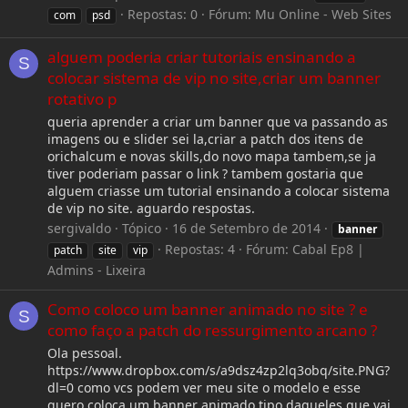
Repostas: 0
Fórum:
Mu Online - Web Sites
com
psd
alguem poderia criar tutoriais ensinando a
S
colocar sistema de vip no site,criar um banner
rotativo p
queria aprender a criar um banner que va passando as
imagens ou e slider sei la,criar a patch dos itens de
orichalcum e novas skills,do novo mapa tambem,se ja
tiver poderiam passar o link ? tambem gostaria que
alguem criasse um tutorial ensinando a colocar sistema
de vip no site. aguardo respostas.
sergivaldo
Tópico
16 de Setembro de 2014
banner
Repostas: 4
Fórum:
Cabal Ep8 |
patch
site
vip
Admins - Lixeira
Como coloco um banner animado no site ? e
S
como faço a patch do ressurgimento arcano ?
Ola pessoal.
https://www.dropbox.com/s/a9dsz4zp2lq3obq/site.PNG?
dl=0 como vcs podem ver meu site o modelo e esse
quero coloca um banner animado tipo daqueles que vai