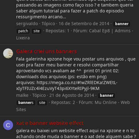
passando as imagens como faço isso ? e tambem queria
saber algum tutorial para fazer a patch do episodio
ressurgimento arcano...
sergivaldo
Tópico
16 de Setembro de 2014
banner
Repostas: 1
Fórum:
Cabal Ep8 | Admins -
patch
site
Lixeira
Galera criei uns banners
Fala galerinha xpzone hoje vou postar uns arquivos , que
usei pra fazer meu banner e resolvi compartilhar
aproveitando vcs avaliam ae ^^ print 01 print 02:
downloads dos arquivos (ps: estão em png)
arquivos: https://mega.co.nz/#!wZRlEDKa!ZWEtL-
xIyTFIUZc4l4EzuVyT43pi6XYteRIPyjl-9KM
malke
Tópico
21 de Agosto de 2014
banner
Repostas: 2
Fórum:
Mu Online - Web
banner
s
site
Sites
xat e banner website effect
C
galera eu baixei um website effect aqui na xpzone e n to
achando onde muda o banner e o xat dele alguem sabe ?