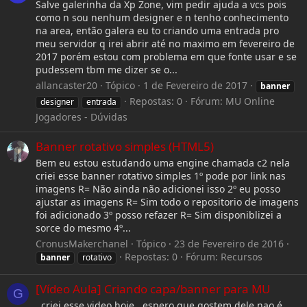
Salve galerinha da Xp Zone, vim pedir ajuda a vcs pois
como n sou nenhum designer e n tenho conhecimento
na area, então galera eu to criando uma entrada pro
meu servidor q irei abrir até no maximo em fevereiro de
2017 porém estou com problema em que fonte usar e se
pudessem tbm me dizer se o...
allancaster20
Tópico
1 de Fevereiro de 2017
banner
Repostas: 0
Fórum:
MU Online
designer
entrada
Jogadores - Dúvidas
Banner rotativo simples (HTML5)
Bem eu estou estudando uma engine chamada c2 nela
criei esse banner rotativo simples 1º pode por link nas
imagens R= Não ainda não adicionei isso 2º eu posso
ajustar as imagens R= Sim todo o repositorio de imagens
foi adicionado 3º posso refazer R= Sim disponiblizei a
sorce do mesmo 4º...
CronusMakerchanel
Tópico
23 de Fevereiro de 2016
Repostas: 0
Fórum:
Recursos
banner
rotativo
[Vídeo Aula] Criando capa/banner para MU
G
criei esse video hoje , espero que gostem dele nao é