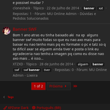
e possivel mudar ?
clonesheik
Tópico
22 de Julho de 2014
banner
xat
Repostas: 1
Fórum:
MU Online Admin - Dúvidas e
Pedidos Solucionados
Banner SWF
Bom 1 ano atras eu tinha baixado aki na xp alguns
banner swf muito fodas so que eu nao axo mais para
baixar eu nao tenho mais pq eu formatei o pc e talz so q
ta dificil axar se alguem ainda tiver e posta o link eu
agradeceria nao tenho a imagen pq como eu disse nao
axo mais .. é isso...
XTZXD
Tópico
28 de Junho de 2014
alguem
banner
Repostas: 0
Fórum:
MU Online
swf
swf
banner
tiver
Admin - Lixeira
Last
1 of 2
Próxima
Tags
XPZone Dark
Português (BR)