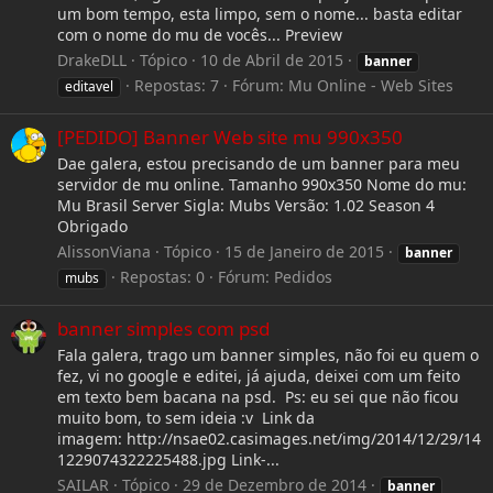
um bom tempo, esta limpo, sem o nome... basta editar
com o nome do mu de vocês... Preview
DrakeDLL
Tópico
10 de Abril de 2015
banner
Repostas: 7
Fórum:
Mu Online - Web Sites
editavel
[PEDIDO] Banner Web site mu 990x350
Dae galera, estou precisando de um banner para meu
servidor de mu online. Tamanho 990x350 Nome do mu:
Mu Brasil Server Sigla: Mubs Versão: 1.02 Season 4
Obrigado
AlissonViana
Tópico
15 de Janeiro de 2015
banner
Repostas: 0
Fórum:
Pedidos
mubs
banner simples com psd
Fala galera, trago um banner simples, não foi eu quem o
fez, vi no google e editei, já ajuda, deixei com um feito
em texto bem bacana na psd. Ps: eu sei que não ficou
muito bom, to sem ideia :v Link da
imagem: http://nsae02.casimages.net/img/2014/12/29/14
1229074322225488.jpg Link-...
SAILAR
Tópico
29 de Dezembro de 2014
banner