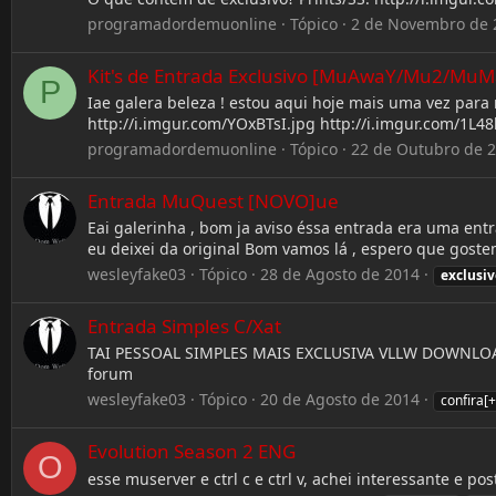
programadordemuonline
Tópico
2 de Novembro de 
Kit's de Entrada Exclusivo [MuAwaY/Mu2/M
P
Iae galera beleza ! estou aqui hoje mais uma vez para
http://i.imgur.com/YOxBTsI.jpg http://i.imgur.com/1L48
programadordemuonline
Tópico
22 de Outubro de 
Entrada MuQuest [NOVO]ue
Eai galerinha , bom ja aviso éssa entrada era uma en
eu deixei da original Bom vamos lá , espero que goste
wesleyfake03
Tópico
28 de Agosto de 2014
exclusiv
Entrada Simples C/Xat
TAI PESSOAL SIMPLES MAIS EXCLUSIVA VLLW DOWNLOAD: h
forum
wesleyfake03
Tópico
20 de Agosto de 2014
confira[+
Evolution Season 2 ENG
O
esse muserver e ctrl c e ctrl v, achei interessante e p