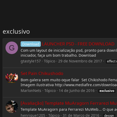
exclusivo
LAUNCHER PSD - FREE DOWNLOAD
Download
G
Com um layout de inicialização psd, pronto para downl
iniciador, faça um bom trabalho. Download
gtastyle157
Tópico
29 de Novembro de 2017
effect
Set Pain Chikushodo
Bom galera sem muito oque falar Set Chikishodo Femal
Imagem ilustrativa http://www.mediafire.com/downloa
MarlonNets
Tópico
14 de Junho de 2016
exclusivo
[Avaliação] Template MuAragorn Ferrarezi M
Template MuAragorn para Ferrarezi MuWeb... O que 
henrique1205
Tópico
31 de Março de 2016
design