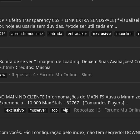
 Efeito Transparency CSS + LINK EXTRA SENDSPACE) *Visualizei aqu
or, hoje eu usaria sem dúvidas. *Pode ser utilizada em...
016
aprendizmuonline
entrada
entradaxpz
exclusivo
muonline
onita de se ver '' Imagem de Loading! Deixem Suas Avaliações! Crit
html? Creditos: Miisoia
Repostas: 4
Fórum:
Mu Online - Skins
xpz
O MAIN NO CLIENTE Informomações do MAIN F9 Ativa o Minimizer / 
Experiencia - 10.000 Max Stats - 32767 [Comandos Players]...
5
Repostas: 13
Fórum:
Mu Onlin
exclusivo
muserver
top
vip
r com vocês. Fácil configuração pelo index, não tem segredo! DO