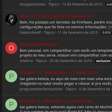
DouglaslLemes
Tópico
13 de Fevereiro de 2015
ent
Main 0.97.04 [Com Efeito Nevoeiro]
Bom, Foi postado um Servidor, da FireTeam, porém mu
configurações que foi feita no mesmo! Informações: |>- 
FakezinhoHP
Tópico
11 de Fevereiro de 2015
0.97d
Template Premium
O
Bom pessoal, vim compartilhar com vocês um templa
projeto do meu serve. intaum vim compartilhar com voc
ortelino
Tópico
20 de Novembro de 2014
exclusivo
Website || - MuRevolux - || Natal 2014
P
Iae galera beleza, eu aqui de novo com mais uma excl
chegando no natal resolvi pegar e colocar ai pra você
programadordemuonline
Tópico
6 de Novembro de 
Entrada || - MuAwaY - || Atualizada
P
Iae galera beleza, voltando agora com ramo de MuOnlin
O que contem de exclusivo? Prints/SS: http://i.imgur.c