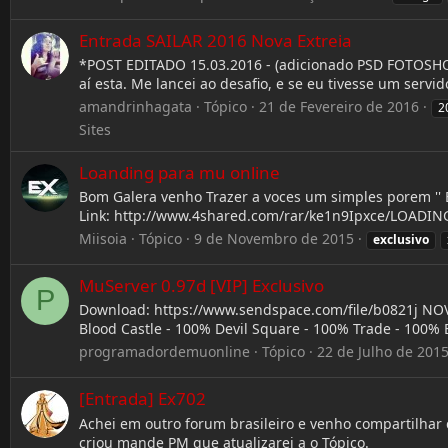
Entrada SAILAR 2016 Nova Extreia
*POST EDITADO 15.03.2016 - (adicionado PSD FOTOSHOP +
aí esta. Me lancei ao desafio, e se eu tivesse um servid
amandrinhagata
Tópico
21 de Fevereiro de 2016
2
Sites
Loanding para mu online
Bom Galera venho Trazer a voces um simples porem '' B
Link: http://www.4shared.com/rar/ke1n9Ipxce/LOADING.
Miisoia
Tópico
9 de Novembro de 2015
exclusivo
MuServer 0.97d [VIP] Exclusivo
P
Download: https://www.sendspace.com/file/b0821j NOV
Blood Castle - 100% Devil Square - 100% Trade - 100% 
programadordemuonline
Tópico
22 de Julho de 201
[Entrada] Ex702
Achei em outro forum brasileiro e venho compartilha
criou mande PM que atualizarei a o Tópico.