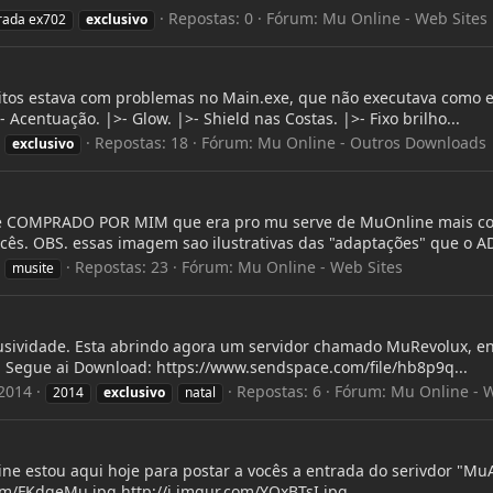
Repostas: 0
Fórum:
Mu Online - Web Sites
rada ex702
exclusivo
itos estava com problemas no Main.exe, que não executava como e
Acentuação. |>- Glow. |>- Shield nas Costas. |>- Fixo brilho...
Repostas: 18
Fórum:
Mu Online - Outros Downloads
exclusivo
te COMPRADO POR MIM que era pro mu serve de MuOnline mais co
ês. OBS. essas imagem sao ilustrativas das "adaptações" que o AD
Repostas: 23
Fórum:
Mu Online - Web Sites
musite
usividade. Esta abrindo agora um servidor chamado MuRevolux, ent
s. Segue ai Download: https://www.sendspace.com/file/hb8p9q...
2014
Repostas: 6
Fórum:
Mu Online - W
2014
exclusivo
natal
e estou aqui hoje para postar a vocês a entrada do serivdor "MuA
om/FKdgeMu.jpg http://i.imgur.com/YOxBTsI.jpg...