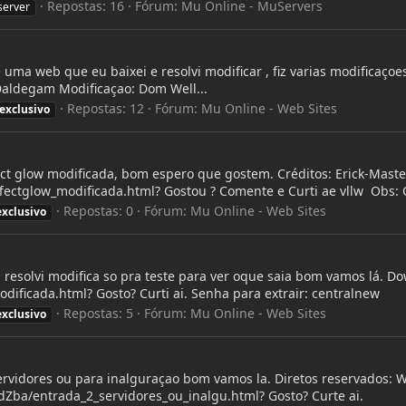
Repostas: 16
Fórum:
Mu Online - MuServers
erver
ma web que eu baixei e resolvi modificar , fiz varias modificaçoes
Daldegam Modificaçao: Dom Well...
Repostas: 12
Fórum:
Mu Online - Web Sites
exclusivo
fect glow modificada, bom espero que gostem. Créditos: Erick-Mast
ctglow_modificada.html? Gostou ? Comente e Curti ae vllw Obs: O
Repostas: 0
Fórum:
Mu Online - Web Sites
exclusivo
, resolvi modifica so pra teste para ver oque saia bom vamos lá. D
cada.html? Gosto? Curti ai. Senha para extrair: centralnew
Repostas: 5
Fórum:
Mu Online - Web Sites
exclusivo
servidores ou para inalguraçao bom vamos la. Diretos reservados: 
ba/entrada_2_servidores_ou_inalgu.html? Gosto? Curte ai.