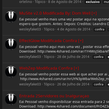
ortelino
Tópico
8 de Agosto de 2014
exclusivo
mus
MuSite v2.0 Modificada By: Dom Well [+]
Eai pessoal venho mais uma vez postar aqui na xpzone u
espero que gostem. Antes: Depois: Creditos: Leandro 
wesleyfake03
Tópico
4 de Agosto de 2014
confira
EffectGlow Modificada Confira [+]
Eai pessoal venho aqui mais uma vez , postar essa ef
Download: http://www.4shared.com/rar/1Y4WsjSkba/effe
wesleyfake03
Tópico
28 de Julho de 2014
confira
WebZep Modificada Confira [+]
Eai pessoal venho postar essa web ai que achei por ai 
http://www.4shared.com/rar/nrUYN3pWba/WebZep_modifi
wesleyfake03
Tópico
26 de Julho de 2014
confira
Entrada 2Servidores ou Inalguraçao
Eai Pessoal venho disponibilizar essa entrada para 2 
Download: http://www.4shared.com/document/PrD4Z3dZ