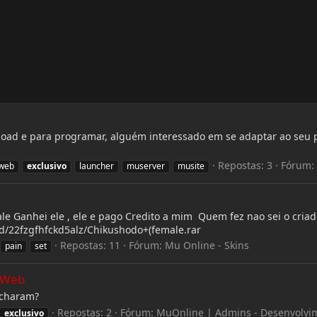
oad e para programar, alguém interessado em se adaptar ao seu pr
Repostas: 3
Fórum:
 web
exclusivo
launcher
muserver
musite
e Ganhei ele , ele e pago Credito a mim Quem fez nao sei o cria
d/22fzgfhfckd5alz/Chikushodo+(female.rar
Repostas: 11
Fórum:
Mu Online - Skins
pain
set
uWeb
acharam?
Repostas: 2
Fórum:
MuOnline | Admins - Desenvolvi
exclusivo