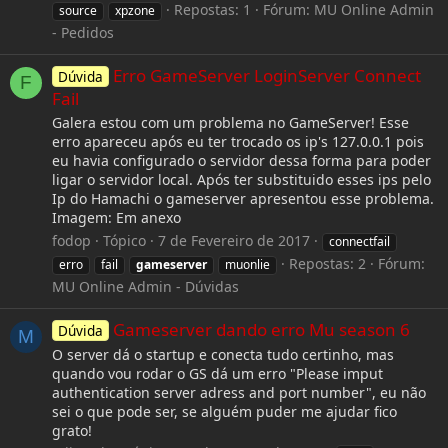
Repostas: 1
Fórum:
MU Online Admin
source
xpzone
- Pedidos
Erro GameServer LoginServer Connect
Dúvida
F
Fail
Galera estou com um problema no GameServer! Esse
erro apareceu após eu ter trocado os ip's 127.0.0.1 pois
eu havia configurado o servidor dessa forma para poder
ligar o servidor local. Após ter substituido esses ips pelo
Ip do Hamachi o gameserver apresentou esse problema.
Imagem: Em anexo
fodop
Tópico
7 de Fevereiro de 2017
connectfail
Repostas: 2
Fórum:
erro
fail
gameserver
muonlie
MU Online Admin - Dúvidas
Gameserver dando erro Mu season 6
Dúvida
M
O server dá o startup e conecta tudo certinho, mas
quando vou rodar o GS dá um erro "Please imput
authentication server adress and port number", eu não
sei o que pode ser, se alguém puder me ajudar fico
grato!