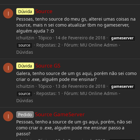
Source
Dúvida
I
Pessoas, tenho source do meu gs, alterei umas coisas na
source, mais n sei como atualizar tbm no gameserver,
alguém ajuda ? :D
ichuitzin
Tópico
14 de Fevereiro de 2018
gameserver
Repostas: 2
Fórum:
MU Online Admin -
source
Dúvidas
Source GS
Dúvida
I
Galera, tenho source de um gs aqui, porém não sei como
criar o .exe, alguém pode me ensinar?
ichuitzin
Tópico
13 de Fevereiro de 2018
gameserver
Repostas: 1
Fórum:
MU Online Admin -
source
Dúvidas
Source GameServer
Pedido
I
Pessoas, tenho a source de um gs aqui, porém, não sei
como criar o .exe, alguém pode me ensinar passo a
passo?