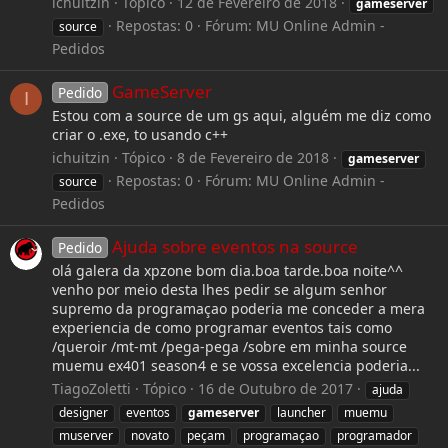
ichuitzin
Tópico
12 de Fevereiro de 2018
gameserver
Repostas: 0
Fórum:
MU Online Admin -
source
Pedidos
GameServer
Pedido
I
Estou com a source de um gs aqui, alguém me diz como
criar o .exe, to usando c++
ichuitzin
Tópico
8 de Fevereiro de 2018
gameserver
Repostas: 0
Fórum:
MU Online Admin -
source
Pedidos
Ajuda sobre eventos na source
Pedido
olá galera da xpzone bom dia.boa tarde.boa noite^^
venho por meio desta lhes pedir se algum senhor
supremo da programaçao poderia me conceder a mera
experiencia de como programar eventos tais como
/queroir /mt-mt /pega-pega /sobre em minha source
muemu ex401 season4 e se vossa excelencia poderia...
TiagoZoletti
Tópico
16 de Outubro de 2017
ajuda
designer
eventos
gameserver
launcher
muemu
muserver
novato
peçam
programaçao
programador