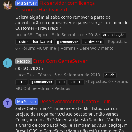
Fix servidor com licença
Mu Server
CustomerHardwareId
Galera alguém ai sabe como remover a parte de
autenticação do gameserver e gamserver_cs por meio de
CustomerHardwareId ?
bruno68
Tópico
8 de Setembro de 2018
autenticação
Repostas:
customerhardwareid
gameserver
hardwareid
0
Fórum:
MuOnline | Admins - Desenvolvimento
Error Com GameServer
Pedido
L
( RESOLVIDO )
LucasFlux
Tópico
6 de Setembro de 2018
ajuda
Repostas: 0
Fórum:
error
gameserver
help
socorro
MU Online Admin - Pedidos
Desenvolvimento DeathPlugin.
Mu Server
T
Salve Galerinha ^^ Então né Voltei kk , Estou com um
projeto de Progamar 97d Ate Seasson4 Então vamos
Começar com a 97D Né então Já esta Saindo... Vou Postar
a Charg de como Está Aqui e Tambem as Atualização[Em
Breve] OBS: o GameServer/Main não está pronto então