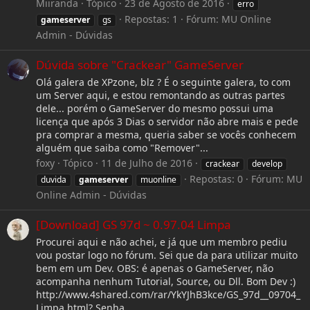
Miiranda
Tópico
23 de Agosto de 2016
erro
Repostas: 1
Fórum:
MU Online
gameserver
gs
Admin - Dúvidas
Dúvida sobre "Crackear" GameServer
Olá galera de XPzone, blz ? É o seguinte galera, to com
um Server aqui, e estou remontando as outras partes
dele... porém o GameServer do mesmo possui uma
licença que após 3 Dias o servidor não abre mais e pede
pra comprar a mesma, queria saber se vocês conhecem
alguém que saiba como "Remover"...
foxy
Tópico
11 de Julho de 2016
crackear
develop
Repostas: 0
Fórum:
MU
duvida
gameserver
muonline
Online Admin - Dúvidas
[Download] GS 97d ~ 0.97.04 Limpa
Procurei aqui e não achei, e já que um membro pediu
vou postar logo no fórum. Sei que da para utilizar muito
bem em um Dev. OBS: é apenas o GameServer, não
acompanha nenhum Tutorial, Source, ou Dll. Bom Dev :)
http://www.4shared.com/rar/YkYJhB3kce/GS_97d__09704_
Limpa.html? Senha...