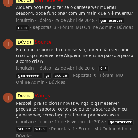
Dúvida
I
Alguém pode me dizer se o gameserver muemu
season4, pode funcionar com um main que n é muemu?
ichuitzin
Tópico
29 de Abril de 2018
gameserver
Repostas: 3
Fórum:
MU Online Admin - Dúvidas
main
Source
Dúvida
I
Eu tenho a source do gameserver, porém não sei como
criar o gameserver.exe Alguem me ensina passo a passo
a como criar?
ichuitzin
Tópico
22 de Abril de 2018
c++
Repostas: 0
Fórum:
MU
gameserver
gs
source
Online Admin - Dúvidas
Wings
Dúvida
I
Pessoal, pra adicionar novas wings, o gameserver
precisa ter suporte, certo ? Se eu ter a source do meu
gameserver, como faço pra liberar pra novas asas
ichuitzin
Tópico
17 de Fevereiro de 2018
gameserver
Repostas: 1
Fórum:
MU Online Admin -
source
wings
Dúvidas