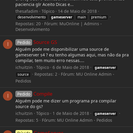
paciencia glr Aceito Dicas e...
thesafadim
Tópico
14 de Maio de 2018
desenvolvimento
gameserver
main
premium
Repostas: 20
Fórum:
MuOnline | Admins -
Desenvolvimento
Source GS
Pedido
I
Alguém pode me disponibilizar uma source de
gameserver s4 ? eu tenho algumas aqui, mas não da pra
compilar, tem muito erro nessas....
ichuitzin
Tópico
6 de Maio de 2018
gameserver
Repostas: 2
Fórum:
MU Online Admin -
source
Pedidos
Compile
Pedido
I
Alguém pode me dizer um programa pra compilar
source do gs?
ichuitzin
Tópico
1 de Maio de 2018
gameserver
Repostas: 5
Fórum:
MU Online Admin - Pedidos
GameServer