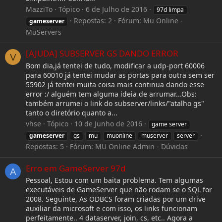
MazziTo
Tópico
6 de Julho de 2016
97d limpa
Repostas: 2
Fórum:
Mu Online -
gameserver
MuServers
[AJUDA] SUBSERVER GS DANDO ERROR
V
Bom dia,já tentei de tudo, modificar a udp-port 60006
para 60010 já tentei mudar as portas para outra sem ser
55902 já tentei muita coisa mais continua dando esse
error :/ alguém tem alguma ideia de arrumar...Obs:
também arrumei o link do subserver/links/"atalho gs"
tanto o diretório quanto a...
vhse
Tópico
10 de Junho de 2016
game server
gameserver
gs
mu
muonline
muserver
server
Repostas: 5
Fórum:
MU Online Admin - Dúvidas
Erro em GameServer 97d
A
Pessoal, Estou com um baita problema. Tem algumas
executáveis de GameServer que não rodam se o SQL for
2008. Seguinte, As ODBCS foram criadas por um drive
auxiliar da microsoft e com isso, os links funcionam
perfeitamente.. 4 dataserver, join, cs, etc.. Agora a