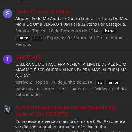
Limite De Itens No Main
S
Alguem Pode Me Ajudar ? Quero Liberar os Itens Do Meu
Main De Uma VERSÃO 1.0M Para 32 Itens Por Categoria.
Sonata
Tópico
18 de Dezembro de 2014
liberar
Repostas: 0
Fórum:
MU Online Admin -
limite
main
Pedidos
LIMITE ALZ
T
GALERA COMO FAÇO PRA ALMENTA LIMITE DE ALZ PQ O
MAXIMO É 50B QUERIA ALMENTA PRA MAS ALGUEM ME
AJUDA?
terrivel2
Tópico
16 de Junho de 2014
alz
limite
Repostas: 0
Fórum:
Cabal | Admins - Dúvidas e Pedidos
Solucionados
Aumentando Limite de Armas/Asas/Shields
Main v0.99b [OFFSETS]
Como essa é a versão mais próxima da 0.96 (97) que é a
versão com a qual eu trabalho, não tive muita