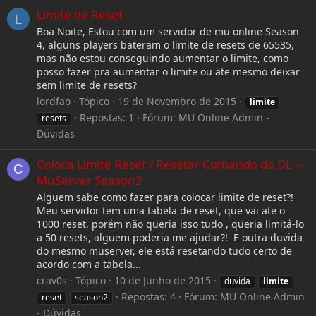
Limite de Reset
L
Boa Noite, Estou com um servidor de mu online Season
4, alguns players bateram o limite de resets de 65535,
mas não estou conseguindo aumentar o limite, como
posso fazer pra aumentar o limite ou ate mesmo deixar
sem limite de resets?
lordfao
Tópico
19 de Novembro de 2015
limite
Repostas: 1
Fórum:
MU Online Admin -
resets
Dúvidas
Coloca Limite Reset / Resetar Comando do DL --
C
MuServer Season2
Alguem sabe como fazer para colocar limite de reset?!
Meu servidor tem uma tabela de reset, que vai ate o
1000 reset, porém não queria isso tudo , queria limitá-lo
a 50 resets, alguem poderia me ajudar?! E outra duvida
do mesmo muserver, ele está resetando tudo certo de
acordo com a tabela...
crav0s
Tópico
10 de Junho de 2015
duvida
limite
Repostas: 4
Fórum:
MU Online Admin
reset
season2
- Dúvidas