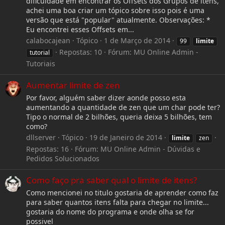
dificuldade em encontrar os Offsets dos Grupos de itens,
achei uma boa criar um tópico sobre isso pois é uma
versão que está "popular" atualmente. Observações: *
Eu encontrei esses Offsets em...
calabocajean
Tópico
1 de Março de 2014
99
limite
Repostas: 10
Fórum:
MU Online Admin -
tutorial
Tutoriais
Aumentar limite de zen
Por favor, alguém saber dizer aonde posso esta
aumentando a quantidade de zen que um char pode ter?
Tipo o normal de 2 bilhões, queria deixa 5 bilhões, tem
como?
dllserver
Tópico
19 de Janeiro de 2014
limite
zen
Repostas: 16
Fórum:
MU Online Admin - Dúvidas e
Pedidos Solucionados
Como faço pra saber qual o limite de itens?
Como mencionei no titulo gostaria de aprender como faz
para saber quantos itens falta para chegar no limite...
gostaria do nome do programa e onde olha se for
possivel