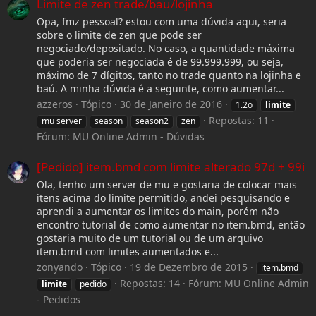
Limite de zen trade/bau/lojinha
Opa, fmz pessoal? estou com uma dúvida aqui, seria
sobre o limite de zen que pode ser
negociado/depositado. No caso, a quantidade máxima
que poderia ser negociada é de 99.999.999, ou seja,
máximo de 7 dígitos, tanto no trade quanto na lojinha e
baú. A minha dúvida é a seguinte, como aumentar...
azzeros
Tópico
30 de Janeiro de 2016
1.2o
limite
Repostas: 11
mu server
season
season2
zen
Fórum:
MU Online Admin - Dúvidas
[Pedido] item.bmd com limite alterado 97d + 99i
Ola, tenho um server de mu e gostaria de colocar mais
itens acima do limite permitido, andei pesquisando e
aprendi a aumentar os limites do main, porém não
encontro tutorial de como aumentar no item.bmd, então
gostaria muito de um tutorial ou de um arquivo
item.bmd com limites aumentados e...
zonyando
Tópico
19 de Dezembro de 2015
item.bmd
Repostas: 14
Fórum:
MU Online Admin
limite
pedido
- Pedidos