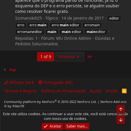
aparece que o programa parou de funcionar, já fiz o
esquema do DEP e o erro persiste, se alguém souber
como resolver ficarei grato.
Szimanski025
Tópico
14 de Janeiro de 2017
editor
erro
erro
main
erro
main
editor
erromain
erromaineditor
main
main
editor
main
editor
Repostas: 1
Fórum:
MU Online Admin - Dúvidas e
Pedidos Solucionados
Last
1 of 9
Próxima
Tags
XPZone Dark
Português (BR)
Termos e Regras
Política de Privacidade
Ajuda
Inicial
R
S
S
®
Community platform by XenForo
© 2010-2022 XenForo Ltd.
|
Xenforo Add-ons
© by ©XenTR
Top
Este site utiliza cookies. Ao continuar a usar este site, você está concordando
com nosso uso de cookies.
Bot
Aceitar
Saber mais…