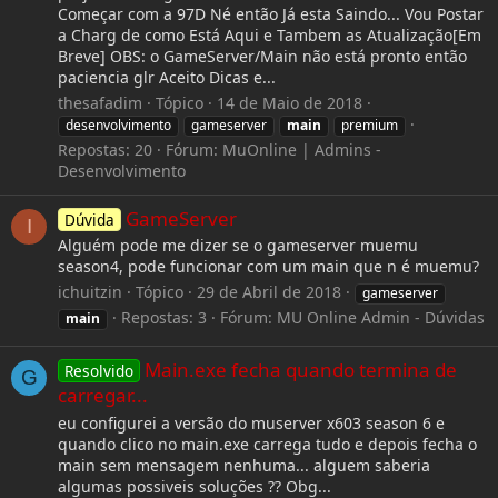
Começar com a 97D Né então Já esta Saindo... Vou Postar
a Charg de como Está Aqui e Tambem as Atualização[Em
Breve] OBS: o GameServer/Main não está pronto então
paciencia glr Aceito Dicas e...
thesafadim
Tópico
14 de Maio de 2018
desenvolvimento
gameserver
main
premium
Repostas: 20
Fórum:
MuOnline | Admins -
Desenvolvimento
GameServer
Dúvida
I
Alguém pode me dizer se o gameserver muemu
season4, pode funcionar com um main que n é muemu?
ichuitzin
Tópico
29 de Abril de 2018
gameserver
Repostas: 3
Fórum:
MU Online Admin - Dúvidas
main
Main.exe fecha quando termina de
Resolvido
G
carregar...
eu configurei a versão do muserver x603 season 6 e
quando clico no main.exe carrega tudo e depois fecha o
main sem mensagem nenhuma... alguem saberia
algumas possiveis soluções ?? Obg...