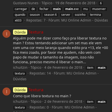
Gustavo Nunes
Tópico
19 de Fevereiro de 2018
6
carregar
de
fechar
main
main
.exe
mu
muserver
quando
season
season 6
server
sozinho
termina
Repostas: 7
Fórum:
MU Online Admin - Dúvidas
x603
Textura
Dúvida
I
Alguém pode me dizer como faço pra liberar textura no
main ? Estou tentando adicionar um set mas ele vem
com uma cor meio laranja quando edito pra +13, ele +00
fica meio zoado, por favor me ajudem, não vem com
papo de mudar o tamanho da imagem, isso não
funciona, preciso mesmo é liberar o main...
ichuitzin
Tópico
4 de Fevereiro de 2018
item
main
Repostas: 14
Fórum:
MU Online Admin -
textura
Dúvidas
Textura
Dúvida
I
Como que libera textura no main ?
ichuitzin
Tópico
2 de Fevereiro de 2018
item
main
Repostas: 0
Fórum:
MU Online Admin -
textura