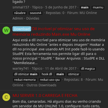
ligado ?
smmal157
Tópico
5 de Junho de 2017
main
muemu
Repostas: 0
Fórum:
MU Online
nãoabre
season4
Admin - Dúvidas
Dll incrível p/ otimizar seu uso de
Download
W
memória reduzindo Main.exe Mu Online
Aqui está a dll incrível para otimizar seu uso de memória
reduzindo Mu Online "antes e depois imagem" Hookar a
dll no principal .exe usando API Init pode fazê-lo usando
StudPE Esta ferramenta nos permite ligar dll para o
nosso principal " StudPE " Baixar Arquivos : StudPE e DLL
"MemRelease...
warley741
Tópico
11 de Abril de 2017
dll magica
dll otimizar
main
hook dll
main
otimizar
Repostas: 8
Fórum:
Mu
reduzi memoria
reduzi uso cpu
Online - Outros Downloads
MU SERVER 1.0 CARREGA E FECHA
C
Bom dia, camaradas. Há alguns dias eu venho criando
um servidor de MU ONLINE 1.0, configurei tudo certo,