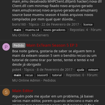
main_emu desativado MHPClient.dll(anti hacker) nova dll
Client.dll com minimap fixado novo arquivo gerado
main.emu(license) novo arquivo gerado ah.emu(main)
source base muemu season 4 todos arquivos novos
compilados por mim qual quer dúvida...
boris160
Tópico
22 de Fevereiro de 2017
license
Repostas: 4
Fórum:
main
muemu s4
novos geradores
Mu Online - MuServers
Main ExTeam Season 5 EP 3
Pedido
P
Boa noite galera, gostaria de saber se alguem tem o
main da exteam season 5 sem o bendito recuo ou um
tutorial de como tirar por tentei, tentei e tentei e nd
desde já obrigado
pote4
Tópico
8 de Fevereiro de 2017
ajuda
exteam
Repostas: 0
Fórum:
main
recuo
season5
tutorial
MU Online Admin - Pedidos
Main Editor
S
Alguém pode me ajudar em um problema, Já baixei
vários main editor, porem quando seleciono o main ele