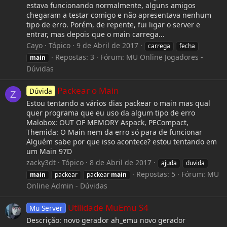
estava funcionando normalmente, alguns amigos
chegaram a testar comigo e não apresentava nenhum
tipo de erro. Porém, de repente, fui ligar o server e
entrar, mas depois que o main carrega...
Cayo
Tópico
9 de Abril de 2017
carrega
fecha
Repostas: 3
Fórum:
MU Online Jogadores -
main
Dúvidas
Packear o Main
Dúvida
Z
Estou tentando a vários dias packear o main mas qual
quer programa que eu uso da algum tipo de erro
Malobox: OUT OF MEMORY Aspack, PECompact,
Themida: O Main nem da erro só para de funcionar
Alguém sabe por que isso acontece? estou tentando em
um Main 97D
zacky3dt
Tópico
8 de Abril de 2017
ajuda
duvida
Repostas: 5
Fórum:
MU
main
packear
packear
main
Online Admin - Dúvidas
Utilidade MuEmu S4
Mu Server
Descrição: novo gerador ah_emu novo gerador