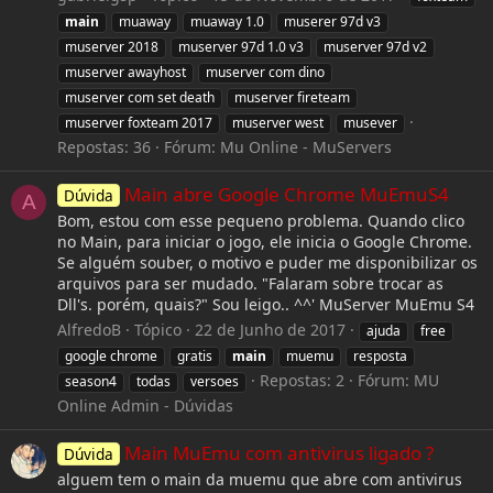
main
muaway
muaway 1.0
muserer 97d v3
muserver 2018
muserver 97d 1.0 v3
muserver 97d v2
muserver awayhost
muserver com dino
muserver com set death
muserver fireteam
muserver foxteam 2017
muserver west
musever
Repostas: 36
Fórum:
Mu Online - MuServers
Main abre Google Chrome MuEmuS4
Dúvida
A
Bom, estou com esse pequeno problema. Quando clico
no Main, para iniciar o jogo, ele inicia o Google Chrome.
Se alguém souber, o motivo e puder me disponibilizar os
arquivos para ser mudado. "Falaram sobre trocar as
Dll's. porém, quais?" Sou leigo.. ^^' MuServer MuEmu S4
AlfredoB
Tópico
22 de Junho de 2017
ajuda
free
google chrome
gratis
main
muemu
resposta
Repostas: 2
Fórum:
MU
season4
todas
versoes
Online Admin - Dúvidas
Main MuEmu com antivirus ligado ?
Dúvida
alguem tem o main da muemu que abre com antivirus