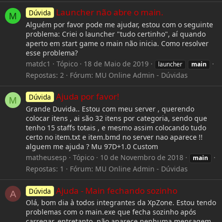
Launcher não abre o main.
Dúvida
M
Alguém por favor pode me ajudar, estou com o seguinte
problema: Criei o launcher "tudo certinho", aí quando
aperto em start game o main não inicia. Como resolver
esse problema?
matdc1
Tópico
18 de Maio de 2019
launcher
main
Repostas: 2
Fórum:
MU Online Admin - Dúvidas
Ajuda por favor!
Dúvida
M
Grande Duvida.. Estou com meu server , querendo
colocar itens , ai são 32 itens por categoria, sendo que
tenho 15 staffs totais , e mesmo assim colocando tudo
certo no item.txt e item.bmd no server nao aparece !!
alguem me ajuda ? Mu 97D+1.0 Custom
matheusesp
Tópico
10 de Novembro de 2018
main
Repostas: 1
Fórum:
MU Online Admin - Dúvidas
Ajuda - Main fechando sozinho
Dúvida
A
Olá, bom dia à todos integrantes da XpZone. Estou tendo
problemas com o main.exe que fecha sozinho após
carregar, entretanto, não aparece nenhuma mensagem