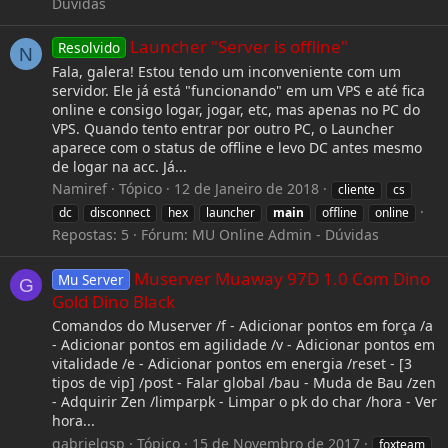
Dúvidas
Launcher "Server is offline"
Resolvido
N
Fala, galera! Estou tendo um inconveniente com um
servidor. Ele já está "funcionando" em um VPS e até fica
online e consigo logar, jogar, etc, mas apenas no PC do
VPS. Quando tento entrar por outro PC, o Launcher
aparece com o status de offline e levo DC antes mesmo
de logar na acc. Já...
Namiref
Tópico
12 de Janeiro de 2018
cliente
cs
dc
disconnect
hex
launcher
main
offline
online
Repostas: 5
Fórum:
MU Online Admin - Dúvidas
Muserver Muaway 97D 1.0 Com Dino
Mu Server
G
Gold Dino Black
Comandos do Muserver /f - Adicionar pontos em força /a
- Adicionar pontos em agilidade /v - Adicionar pontos em
vitalidade /e - Adicionar pontos em energia /reset - [3
tipos de vip] /post - Falar global /bau - Muda de Bau /zen
- Adquirir Zen /limparpk - Limpar o pk do char /hora - Ver
hora...
gabrielgsp
Tópico
15 de Novembro de 2017
foxteam