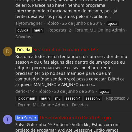
de erro. Parece não haver nenhum programa
interrompendo o funcionamento do mesmo, pois já
tentei desativar os programas pelo msconfig e...
alytonwagner
Tópico
25 de Junho de 2018
ajuda
Repostas: 2
Fórum:
MU Online Admin -
duvida
main
Dúvidas
Season 4 ou 6 main.exe IP ?
Dúvida
D
Boa dia a todos, estou tentando criar um servidor de mu
season 4 ou 6 faz alguns dias dentro de um vps que eu
adquiri, porem nao sei se os season 4 pra frente
precisam ter o ip no seus main.exe para que um
computador (nao sendo o vps) possa conectar. Editei os
arquivos MAIN_INFO e AH_INFO com o...
derick114
Tópico
20 de Junho de 2018
ajuda
Repostas: 8
ip do
main
main
mu
season 4
season 6
Fórum:
MU Online Admin - Dúvidas
Desenvolvimento DeathPlugin.
Mu Server
T
Salve Galerinha ^^ Então né Voltei kk , Estou com um
projeto de Progamar 97d Ate Seasson4 Então vamos