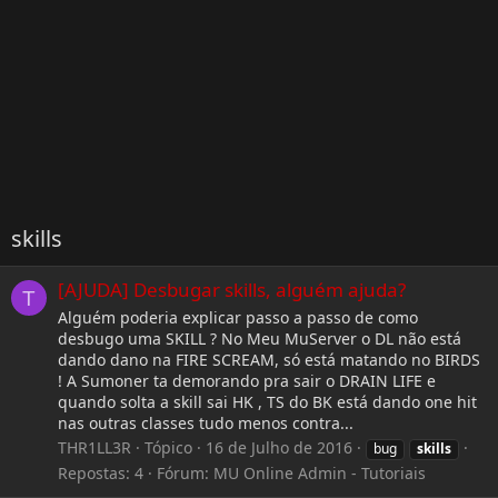
skills
[AJUDA] Desbugar skills, alguém ajuda?
T
Alguém poderia explicar passo a passo de como
desbugo uma SKILL ? No Meu MuServer o DL não está
dando dano na FIRE SCREAM, só está matando no BIRDS
! A Sumoner ta demorando pra sair o DRAIN LIFE e
quando solta a skill sai HK , TS do BK está dando one hit
nas outras classes tudo menos contra...
THR1LL3R
Tópico
16 de Julho de 2016
bug
skills
Repostas: 4
Fórum:
MU Online Admin - Tutoriais