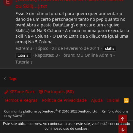
E
ou Skill(...).txt
Esse é um ótimo tutorial para quem quer aumentar o
dano de um certo personagem tanto no pvp quanto no
pvm! Abra a pasta Data\Lang\ e procure um arquivo
Skill(...).txt Na 3 Coluna - A mana minima para executar o
skill Na 4 Coluna - O Dano Extra da Skill(Conta igual uma
arma) Na 5 Coluna...
extremu
Tópico
22 de Fevereiro de 2011
skills
Repostas: 3
Fórum:
MU Online Admin -
tutorial
Tutoriais
Tags
XPZone Dark
Português (BR)
Termos e Regras
Política de Privacidade
Ajuda
Inicial
R
S
S
®
Community platform by XenForo
© 2010-2022 XenForo Ltd.
|
Xenforo Add-ons
© by ©XenTR
Top
Este site utiliza cookies. Ao continuar a usar este site, você está concordando
com nosso uso de cookies.
Bot