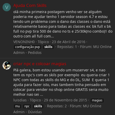
Ajuda Com Skills
V
olá minha primeira postagem venho ver se alguém
poderia me ajudar tenho 1 servidor season 4.7 e estou
tendo um problema com o dano das classes o dano está
relativamente baixo para todas as classes ex: bk full x bk
full no pvp tira 500 de dano no ts e 25/30k(no combo)1 do
outro com all full com...
VENONINH0
Tópico
23 de Abril de 2016
Repostas: 1
Fórum:
MU Online
configuração pvp
skills
Admin - Pedidos
criar npc e colcoar magias
Plá galera, bom estou usando um muserver s4, e nao
tem os npc's com as skils por exemplo eu queria criar 1
NPC com todas as skills do MG e do DL, SUM E queria 1
ajuda para fazer isto, mas tambem tinha pensado em
colocar para vender no shop online GRATIS seria muito
melhor nao sei ...
luisdias
Tópico
29 de Novembro de 2015
magias
Repostas: 2
Fórum:
MU Online
mu
npc
skills
Admin - Dúvidas