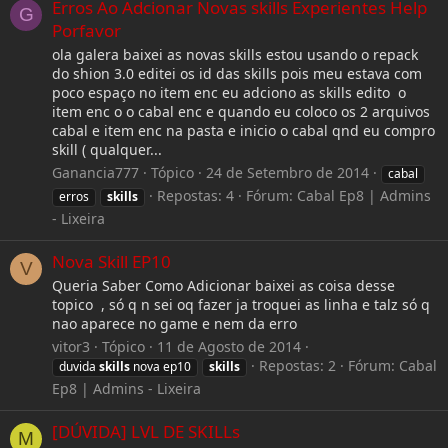
Erros Ao Adcionar Novas skills Experientes Help
G
Porfavor
ola galera baixei as novas skills estou usando o repack
do shion 3.0 editei os id das skills pois meu estava com
poco espaço no item enc eu adciono as skills edito o
item enc o o cabal enc e quando eu coloco os 2 arquivos
cabal e item enc na pasta e inicio o cabal qnd eu compro
skill ( qualquer...
Ganancia777
Tópico
24 de Setembro de 2014
cabal
Repostas: 4
Fórum:
Cabal Ep8 | Admins
erros
skills
- Lixeira
Nova Skill EP10
V
Queria Saber Como Adicionar baixei as coisa desse
topico , só q n sei oq fazer ja troquei as linha e talz só q
nao aparece no game e nem da erro
vitor3
Tópico
11 de Agosto de 2014
Repostas: 2
Fórum:
Cabal
duvida
skills
nova ep10
skills
Ep8 | Admins - Lixeira
[DÚVIDA] LVL DE SKILLs
M