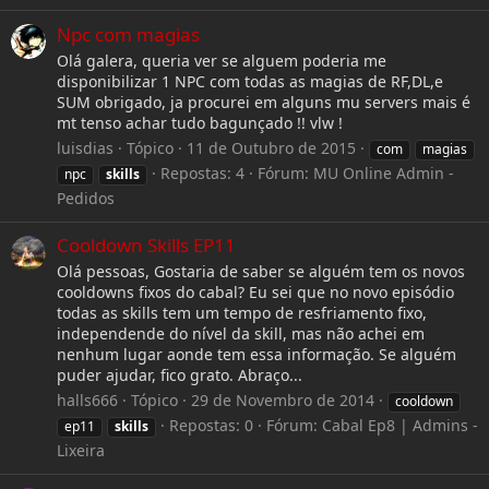
Npc com magias
Olá galera, queria ver se alguem poderia me
disponibilizar 1 NPC com todas as magias de RF,DL,e
SUM obrigado, ja procurei em alguns mu servers mais é
mt tenso achar tudo bagunçado !! vlw !
luisdias
Tópico
11 de Outubro de 2015
com
magias
Repostas: 4
Fórum:
MU Online Admin -
npc
skills
Pedidos
Cooldown Skills EP11
Olá pessoas, Gostaria de saber se alguém tem os novos
cooldowns fixos do cabal? Eu sei que no novo episódio
todas as skills tem um tempo de resfriamento fixo,
independende do nível da skill, mas não achei em
nenhum lugar aonde tem essa informação. Se alguém
puder ajudar, fico grato. Abraço...
halls666
Tópico
29 de Novembro de 2014
cooldown
Repostas: 0
Fórum:
Cabal Ep8 | Admins -
ep11
skills
Lixeira