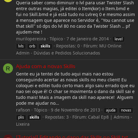
Queria saber como diminuir o lvl para usar Twister Slash
entre outras magias, já editei o Item(kor) o Item.bmd e
fui no Skill.bmd e já está tudo no Lvlreq 0 e mesmo assim
a mensagem que aparece no Servidor é, "You cannot use
that skill" só dps do lvl 80 no caso da Twister Slash .. pf
ajudem-me !
murilopereiira
Tópico
7 de Janeiro de 2014
level
Repostas: 0
Fórum:
MU Online
lvls
orb
skills
Admin - Dúvidas e Pedidos Solucionados
Ajuda com a novas Skills
R
Gente eu ja tentei de tudo aqui mais nao estou
conseguindo acertar as novas skills no meu client! Eu
coloquei e editei tudo certo mais algo saiu errado que eu
nao sei oque é! O char se movimenta o dano da skill sai e
tudo mais! Mais a imagem da skill nao aparece! Alguem
pode me ajudar no...
rafison
Tópico
9 de Novembro de 2013
ajuda
novas
Repostas: 3
Fórum:
Cabal Ep8 | Admins -
plis
skills
Lixeira
[Tutorial] Editando o dano das Skills no Skill.txt