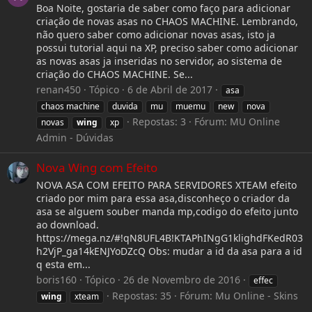
Boa Noite, gostaria de saber como faço para adicionar
criação de novas asas no CHAOS MACHINE. Lembrando,
não quero saber como adicionar novas asas, isto ja
possui tutorial aqui na XP, preciso saber como adicionar
as novas asas ja inseridas no servidor, ao sistema de
criação do CHAOS MACHINE. Se...
renan450
Tópico
6 de Abril de 2017
asa
chaos machine
duvida
mu
muemu
new
nova
Repostas: 3
Fórum:
MU Online
novas
wing
xp
Admin - Dúvidas
Nova Wing com Efeito
NOVA ASA COM EFEITO PARA SERVIDORES XTEAM efeito
criado por mim para essa asa,disconheço o criador da
asa se alguem souber manda mp,codigo do efeito junto
ao download.
https://mega.nz/#!qN8UFL4B!KTAPhINgG1klighdFKedR03
h2VjP_ga14kENJYoDZcQ Obs: mudar a id da asa para a id
q esta em...
boris160
Tópico
26 de Novembro de 2016
effec
Repostas: 35
Fórum:
Mu Online - Skins
wing
xteam