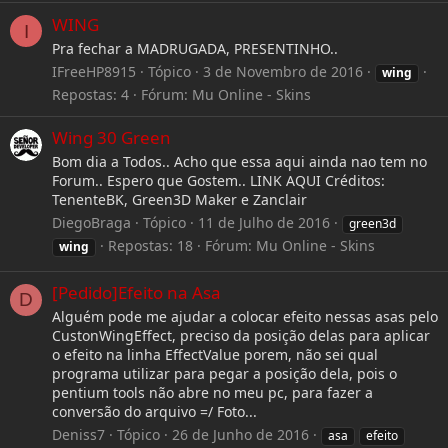
WING
I
Pra fechar a MADRUGADA, PRESENTINHO..
IFreeHP8915
Tópico
3 de Novembro de 2016
wing
Repostas: 4
Fórum:
Mu Online - Skins
Wing 30 Green
Bom dia a Todos.. Acho que essa aqui ainda nao tem no
Forum.. Espero que Gostem.. LINK AQUI Créditos:
TenenteBK, Green3D Maker e Zanclair
DiegoBraga
Tópico
11 de Julho de 2016
green3d
Repostas: 18
Fórum:
Mu Online - Skins
wing
[Pedido]Efeito na Asa
D
Alguém pode me ajudar a colocar efeito nessas asas pelo
CustonWingEffect, preciso da posição delas para aplicar
o efeito na linha EffectValue porem, não sei qual
programa utilizar para pegar a posição dela, pois o
pentium tools não abre no meu pc, para fazer a
conversão do arquivo =/ Foto...
Deniss7
Tópico
26 de Junho de 2016
asa
efeito