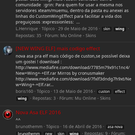
comunidade :grin: Para quem for usar a mesma nos
servidores xteam/muemu, dentro da pasta eu anexei as
linhas do CustomWingEffect para facilitar a vida dos
preguiçosos :expressionless: ...
L.Henrique
Tópico
29 de Maio de 2016
skin
wing
Repostas: 35
Fórum:
Mu Online - Skins
[NEW WING ELF] mais codigo effect
nova asa pra elf mais código de custon,se possível deixa
um gostei ! download :
http://www.mediafire.com/download/7785m79x91c1nc4/
New+Wing+-+Elf.rar Mirros by cronusmaker
http://www.mediafire.com/download/7fxlf3dndg7h9xt/Ne
w+Wing+-+Elf.rar...
boris160
Tópico
13 de Maio de 2016
custon
effect
Repostas: 3
Fórum:
Mu Online - Skins
wing
Nova Asa ELF 2016
^^
brunothemm
Tópico
16 de Abril de 2016
asa nova
Repostas: 9
Fórum:
brunothemm
new
skin
wing