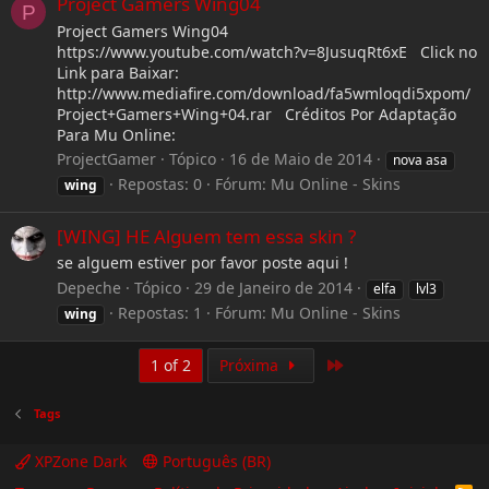
Project Gamers Wing04
P
Project Gamers Wing04
https://www.youtube.com/watch?v=8JusuqRt6xE Click no
Link para Baixar:
http://www.mediafire.com/download/fa5wmloqdi5xpom/
Project+Gamers+Wing+04.rar Créditos Por Adaptação
Para Mu Online:
ProjectGamer
Tópico
16 de Maio de 2014
nova asa
Repostas: 0
Fórum:
Mu Online - Skins
wing
[WING] HE Alguem tem essa skin ?
se alguem estiver por favor poste aqui !
Depeche
Tópico
29 de Janeiro de 2014
elfa
lvl3
Repostas: 1
Fórum:
Mu Online - Skins
wing
Last
1 of 2
Próxima
Tags
XPZone Dark
Português (BR)