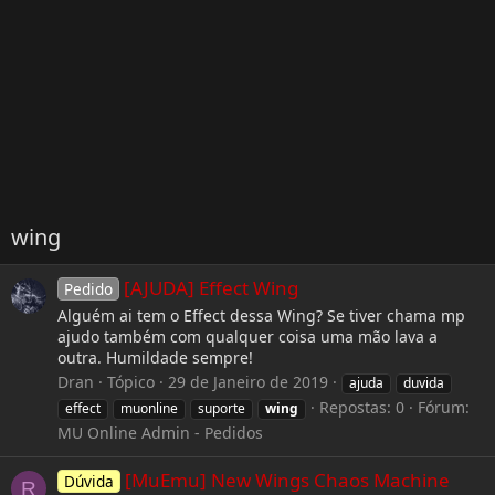
wing
[AJUDA] Effect Wing
Pedido
Alguém ai tem o Effect dessa Wing? Se tiver chama mp
ajudo também com qualquer coisa uma mão lava a
outra. Humildade sempre!
Dran
Tópico
29 de Janeiro de 2019
ajuda
duvida
Repostas: 0
Fórum:
effect
muonline
suporte
wing
MU Online Admin - Pedidos
[MuEmu] New Wings Chaos Machine
Dúvida
R