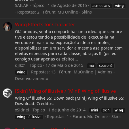
SAILAR
Tópico
1 de Agosto de 2015
asmodians
wing
Repostas: 2
Fórum:
Mu Online - Skins
Wing Effects for Character
Olá amigos, venho compartilhar uma ideia que sempre
tive e estou tendo a possíbilidade de executa-la na
verdade é mais uma exposição! a ideia e simples,
disponibilizar em um servidor a mesma asa porem com
efeitos especiais para cada classe, abraços !!! (ps: eu
consigo usar apenas os efeitos...
djlkz1
Tópico
17 de Maio de 2015
mu
season6
Repostas: 13
Fórum:
MuOnline | Admins -
wing
Desenvolvimento
[Skin] Wing of illusive / [Mini] Wing of illusive
Wing Of illusive SS: Download: [Mini] Wing of illusive SS:
Download: Créditos:
xSidnei
Tópico
1 de Junho de 2014
mini
skin
wing
Repostas: 1
Fórum:
Mu Online - Skins
wing
of illusive