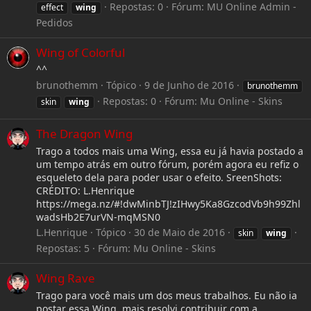
Repostas: 0
Fórum:
MU Online Admin -
effect
wing
Pedidos
Wing of Colorful
^^
brunothemm
Tópico
9 de Junho de 2016
brunothemm
Repostas: 0
Fórum:
Mu Online - Skins
skin
wing
The Dragon Wing
Trago a todos mais uma Wing, essa eu já havia postado a
um tempo atrás em outro fórum, porém agora eu refiz o
esqueleto dela para poder usar o efeito. SreenShots:
CRÉDITO: L.Henrique
https://mega.nz/#!dwMinbTJ!zIHwy5Ka8GzcodVb9h99Zhl
wadsHb2E7urVN-mqMSN0
L.Henrique
Tópico
30 de Maio de 2016
skin
wing
Repostas: 5
Fórum:
Mu Online - Skins
Wing Rave
Trago para você mais um dos meus trabalhos. Eu não ia
postar essa Wing, mais resolvi contribuir com a