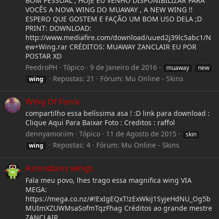
BOM PESSOAL , HOJE EU VENHO DISPONIBILIZAR PARA
VOCÊS A NOVA WING DO MUAWAY , A NEW WING !!
ESPERO QUE GOSTEM E FAÇÃO UM BOM USO DELA ;D
PRINT: DOWNLOAD:
http://www.mediafire.com/download/uued2j39lc5abc1/N
ew+Wing.rar CRÉDITOS: MUAWAY ZANCLAIR EU POR
POSTAR XD
PeedroPH
Tópico
9 de Janeiro de 2016
muaway
new
Repostas: 21
Fórum:
Mu Online - Skins
wing
Wing Of Fenix
compartilho essa belíssima asa ! :D link para download :
Clique Aqui Para Baixar Foto : Creditos : raffol
dennyamoriim
Tópico
11 de Agosto de 2015
skin
Repostas: 4
Fórum:
Mu Online - Skins
wing
Asmodians wings
Fala meu povo, lhes trago essa magnifica wing VIA
MEGA:
https://mega.co.nz/#!ExIgEQxT!zExWkiJ1SyjeHdNU_Og5b
MUImXZUWMsaSofmTqzFhag Créditos ao grande mestre
ZANCLAIR