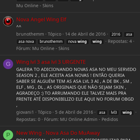
Mu Online - Skins
Nova Angel Wing Elf
^^
brunothemm
Tópico
14 de Abril de 2016
2016
asa
Repostas: 4
asa nova
brunothemm
nova
wing
wing
Fórum:
Mu Online - Skins
Wing lvl 3 asa lvl 3 URGENTE
G
GALERA TO ADICIONANDO NOVAS ASA NO MEU SERVIDO
SEASON 2 , ELE ACEITA ASA NOVAS ! ENTÃO QUERIA
SABER SE ALGUÉM TEM AS ASA LVL 3 AI , A DE BK , SM ,
ELF , MG , DL , AS ORIGINAIS QUE NÃO SEJAM SKIN ,
AGRADEÇO :) TO ARRUMANDO ELE TALVEZ MAIS PRA
FRENTE ATÉ DISPONIBILIZO ELE AQUI NO FORUM OBGD
,
giovani1
Tópico
5 de Abril de 2016
asa
lvl3
wing
Repostas: 0
Fórum:
MU Online Admin - Pedidos
New Wing - Nova Asa Do MuAway
P