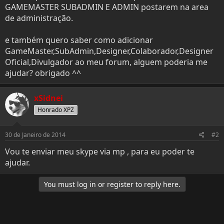
e
o
GAMEMASTER SUBADMIN E ADMIN postarem na area
r
de administração.
e também quero saber como adicionar
GameMaster,SubAdmin,Designer,Colaborador,Designer
Oficial,Divulgador ao meu forum, alguem poderia me
ajudar? obrigado ^^
xSidnei
Honrado XPZ
30 de Janeiro de 2014
#2
Vou te enviar meu skype via mp , para eu poder te
ajudar.
You must log in or register to reply here.