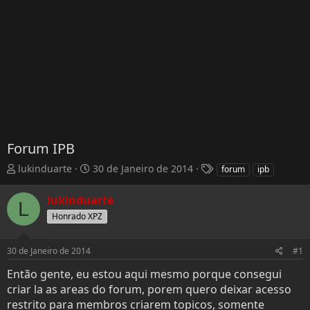
Forum IPB
T
D
T
lukinduarte
30 de Janeiro de 2014
forum
ipb
h
a
a
r
t
g
lukinduarte
L
e
a
s
Honrado XPZ
a
d
d
e
s
I
30 de Janeiro de 2014
#1
t
n
Então gente, eu estou aqui mesmo porque consegui
a
í
r
c
criar la as areas do forum, porem quero deixar acesso
t
i
restrito para membros criarem topicos, somente