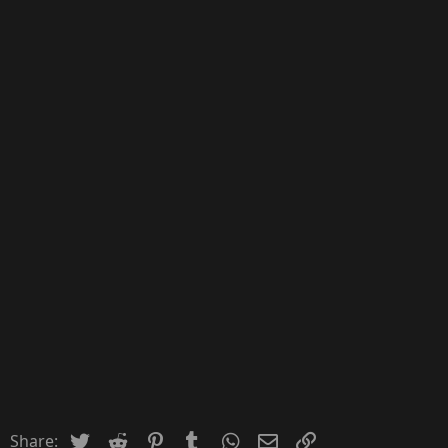
Twitter
Reddit
Pinterest
Tumblr
WhatsApp
Email
Inserir Link
Share: