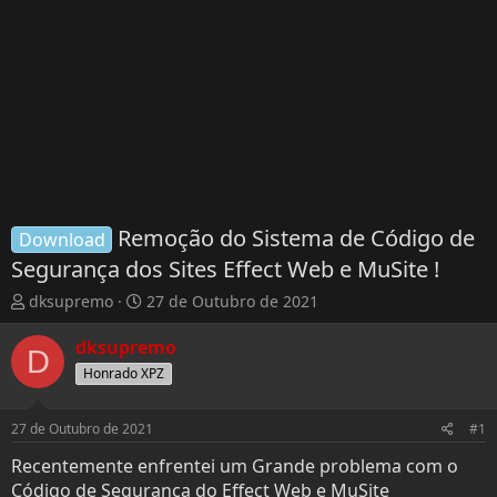
Remoção do Sistema de Código de
Download
Segurança dos Sites Effect Web e MuSite !
T
D
dksupremo
27 de Outubro de 2021
h
a
r
t
dksupremo
D
e
a
Honrado XPZ
a
d
d
e
s
I
27 de Outubro de 2021
#1
t
n
Recentemente enfrentei um Grande problema com o
a
í
Código de Segurança do Effect Web e MuSite
r
c