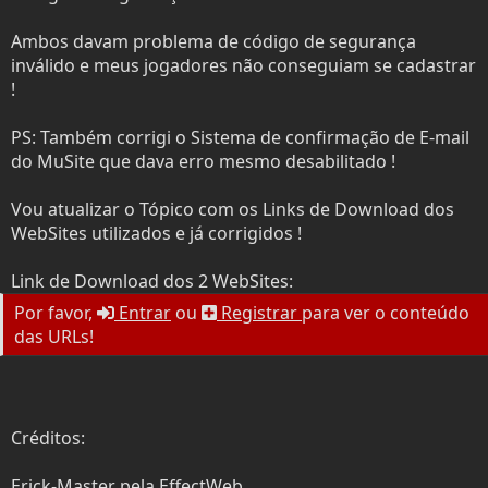
t
i
e
o
Ambos davam problema de código de segurança
r
inválido e meus jogadores não conseguiam se cadastrar
!
PS: Também corrigi o Sistema de confirmação de E-mail
do MuSite que dava erro mesmo desabilitado !
Vou atualizar o Tópico com os Links de Download dos
WebSites utilizados e já corrigidos !
Link de Download dos 2 WebSites:
Por favor,
Entrar
ou
Registrar
para ver o conteúdo
das URLs!
Créditos:
Erick-Master pela EffectWeb