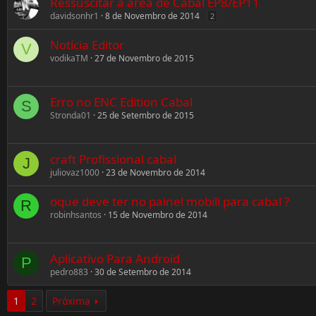
Ressuscitar a área de Cabal EP8/EP11
davidsonhr1
8 de Novembro de 2014
2
Notícia Editor
V
vodikaTM
27 de Novembro de 2015
Erro no ENC Edition Cabal
S
Stronda01
25 de Setembro de 2015
craft Profissional cabal
J
juliovaz1000
23 de Novembro de 2014
oque deve ter no painel mobili para cabal ?
R
robinhsantos
15 de Novembro de 2014
Aplicativo Para Android
P
pedro883
30 de Setembro de 2014
1
2
Próxima