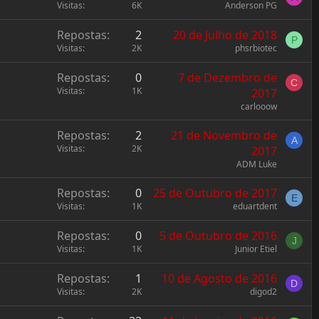
Visitas
6K
Anderson PG
Repostas
2
20 de Julho de 2018
P
Visitas
2K
phsrbiotec
Repostas
0
7 de Dezembro de
C
Visitas
1K
2017
carlooow
Repostas
2
21 de Novembro de
A
Visitas
2K
2017
ADM Luke
Repostas
0
25 de Outubro de 2017
E
Visitas
1K
eduartdent
Repostas
0
5 de Outubro de 2016
J
Visitas
1K
Junior Etiel
Repostas
1
10 de Agosto de 2016
D
Visitas
2K
digod2