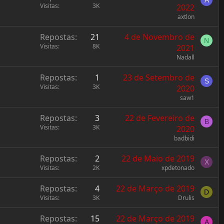
A
Visitas
3K
2022
axtlon
Repostas
21
4 de Novembro de
N
Visitas
8K
2021
Nadall
Repostas
1
23 de Setembro de
S
Visitas
3K
2020
saw1
Repostas
3
22 de Fevereiro de
B
Visitas
3K
2020
badbidi
Repostas
2
22 de Maio de 2019
X
Visitas
2K
xpdetonado
Repostas
4
22 de Março de 2019
D
Visitas
3K
Drulis
Repostas
15
22 de Março de 2019
A