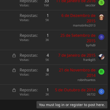
Repostas
33
11 de Janeiro de 2016
S
Visitas
16K
secctor
Repostas
1
6 de Dezembro de
Visitas
5K
2015
mamotinho2013
Repostas
1
25 de Setembro de
B
Visitas
3K
2015
byrhd9
L
Repostas
4
7 de Janeiro de 2015
o
Visitas
5K
frankg05
c
L
Repostas
8
21 de Novembro de
k
R
o
Visitas
3K
2014
e
c
robinhsantos
d
k
L
Repostas
1
5 de Outubro de 2014
e
0
o
Visitas
3K
06732
d
c
You must log in or register to post here.
k