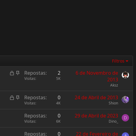
Filtros
L
F
Repostas
2
6 de Novembro de
o
i
Visitas
5K
2013
c
x
Aksz
k
o
L
F
Repostas
0
24 de Abril de 2013
e
o
i
Visitas
4K
Shion
d
c
x
Repostas
0
29 de Abril de 2023
k
o
D
Visitas
6K
Dino_
e
d
Repostas
0
22 de Fevereiro de