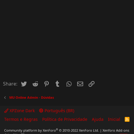
Twitter
Reddit
Pinterest
Tumblr
WhatsApp
Email
Inserir Link
Share:
MU Online Admin - Dúvidas
XPZone Dark
Português (BR)
Termos e Regras
Política de Privacidade
Ajuda
Inicial
R
S
S
®
Community platform by XenForo
© 2010-2022 XenForo Ltd.
|
Xenforo Add-ons