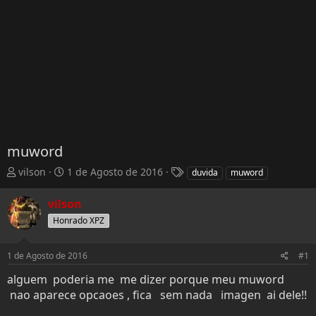
muword
T
D
T
vilson
1 de Agosto de 2016
duvida
muword
h
a
a
r
t
g
vilson
e
a
s
Honrado XPZ
a
d
d
e
s
I
1 de Agosto de 2016
#1
t
n
alguem poderia me me dizer porque meu muword
a
í
r
c
nao aparece opcaoes , fica sem nada imagen ai dele!!
t
i