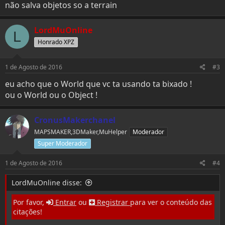
não salva objetos so a terrain
LordMuOnline
L
Honrado XPZ
1 de Agosto de 2016
#3
eu acho que o World que vc ta usando ta bixado !
ou o World ou o Object !
CronusMakerchanel
MAPSMAKER,3DMaker,MuHelper
Moderador
Super Moderador
1 de Agosto de 2016
#4
LordMuOnline disse:
Por favor,
Entrar
ou
Registrar
para ver o conteúdo das
citações!