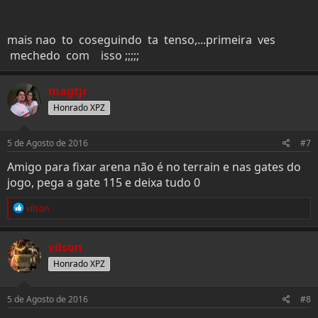
mais nao to coseguindo ta tenso,...primeira ves
mechedo com isso ;;;;;
magtjr
Honrado XPZ
5 de Agosto de 2016
#7
Amigo para fixar arena não é no terrain e nas gates do
jogo, pega a gate 115 e deixa tudo 0
R
vilson
e
a
c
vilson
t
i
Honrado XPZ
o
n
s
5 de Agosto de 2016
#8
: