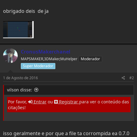
e
o
r
obrigado deis de ja
CronusMakerchanel
MAPSMAKER,3DMaker,MuHelper
Moderador
Super Moderador
1 de Agosto de 2016
#2
vilson disse:
Por favor,
Entrar
ou
Registrar
para ver o conteúdo das
citações!
isso geralmente e por que a file ta corrompida ea 0.7.0