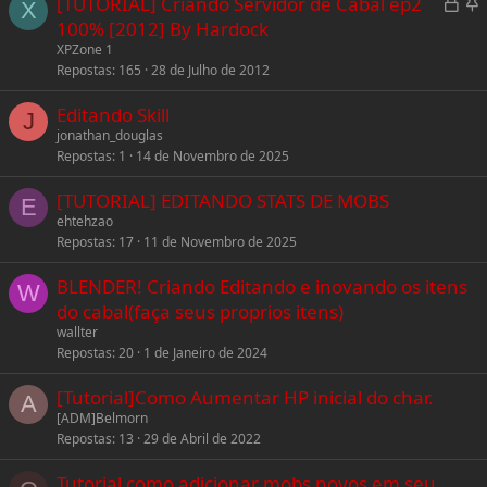
L
F
[TUTORIAL] Criando Servidor de Cabal ep2
X
o
i
100% [2012] By Hardock
c
x
XPZone 1
Repostas
165
28 de Julho de 2012
k
e
Editando Skill
J
d
jonathan_douglas
Repostas
1
14 de Novembro de 2025
[TUTORIAL] EDITANDO STATS DE MOBS
E
ehtehzao
Repostas
17
11 de Novembro de 2025
BLENDER! Criando Editando e inovando os itens
W
do cabal(faça seus proprios itens)
wallter
Repostas
20
1 de Janeiro de 2024
[Tutorial]Como Aumentar HP inicial do char.
A
[ADM]Belmorn
Repostas
13
29 de Abril de 2022
Tutorial como adicionar mobs novos em seu