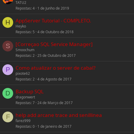
TATU2
Repostas
4
1 de Junho de 2019
AppServer Tutorial - COMPLETO.
H
Heyko
Repostas
5
4 de Outubro de 2018
[Correçao SQL Service Manager]
S
Smoochum
Repostas
2
25 de Outubro de 2017
Como atualizar o server de cabal?
P
pixote62
Repostas
2
4 de Agosto de 2017
Backup SQL
D
dragonwert
Repostas
7
24 de Março de 2017
help add arcane trace and senillinea
F
farez999
Repostas
0
1 de Janeiro de 2017