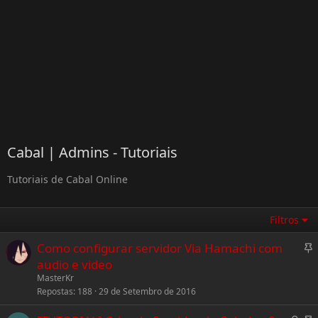
Cabal | Admins - Tutoriais
Tutoriais de Cabal Online
Filtros
F
Como configurar servidor Via Hamachi com
i
audio e video
x
MasterKr
Repostas
188
29 de Setembro de 2016